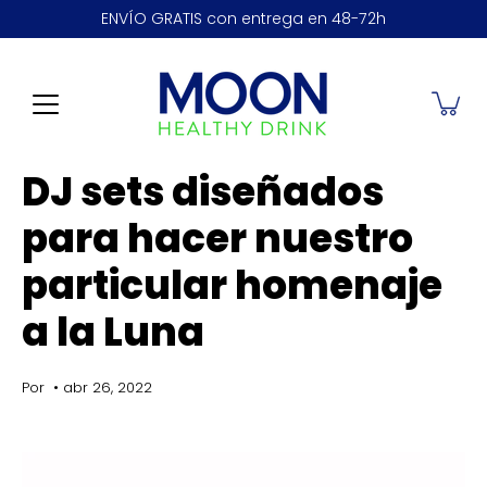
Saltar
ENVÍO GRATIS con entrega en 48-72h
a
la
sección
de
contenido
DJ sets diseñados
para hacer nuestro
particular homenaje
a la Luna
Por
abr 26, 2022