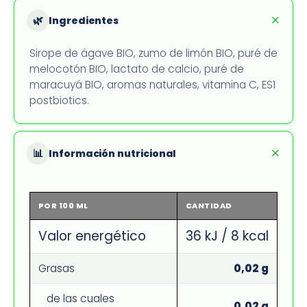
🌿
Ingredientes
Sirope de ágave BIO, zumo de limón BIO, puré de
melocotón BIO, lactato de calcio, puré de
maracuyá BIO, aromas naturales, vitamina C, ES1
postbiotics.
📊
Información nutricional
POR 100 ML
CANTIDAD
Valor energético
36 kJ / 8 kcal
Grasas
0,02 g
de las cuales
0,02 g